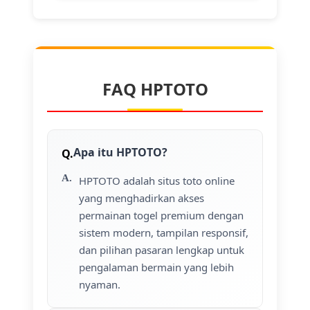
FAQ HPTOTO
Apa itu HPTOTO?
HPTOTO adalah situs toto online
yang menghadirkan akses
permainan togel premium dengan
sistem modern, tampilan responsif,
dan pilihan pasaran lengkap untuk
pengalaman bermain yang lebih
nyaman.