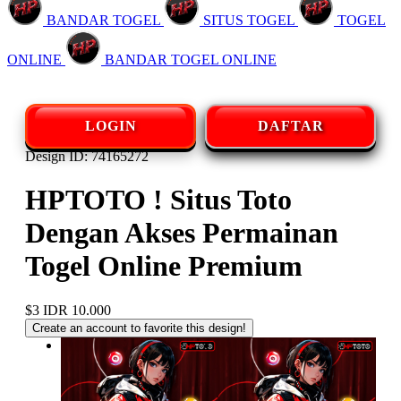
BANDAR TOGEL
SITUS TOGEL
TOGEL
ONLINE
BANDAR TOGEL ONLINE
LOGIN
DAFTAR
Design ID: 74165272
HPTOTO ! Situs Toto
Dengan Akses Permainan
Togel Online Premium
$3
IDR 10.000
Create an account to favorite this design!