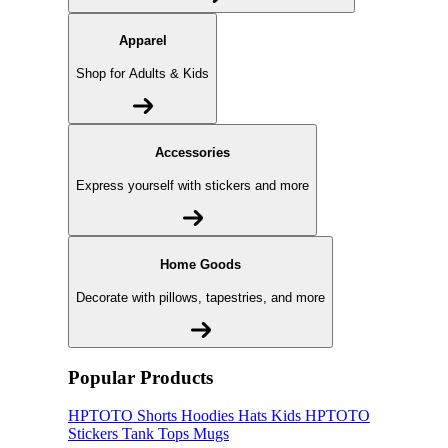
Apparel
Shop for Adults & Kids
Accessories
Express yourself with stickers and more
Home Goods
Decorate with pillows, tapestries, and more
Popular Products
HPTOTO
Shorts
Hoodies
Hats
Kids HPTOTO
Stickers
Tank Tops
Mugs