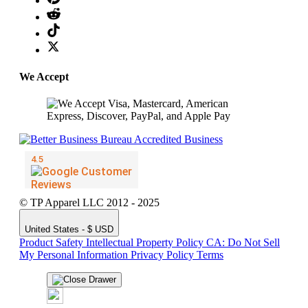
We Accept
© TP Apparel LLC 2012 - 2025
United States - $ USD
Product Safety
Intellectual Property Policy
CA: Do Not Sell
My Personal Information
Privacy Policy
Terms