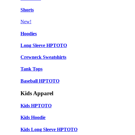
Shorts
New!
Hoodies
Long Sleeve HPTOTO
Crewneck Sweatshirts
Tank Tops
Baseball HPTOTO
Kids Apparel
Kids HPTOTO
Kids Hoodie
Kids Long Sleeve HPTOTO