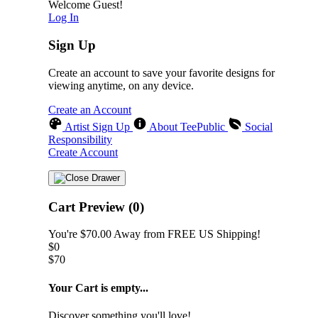
Welcome Guest!
Log In
Sign Up
Create an account to save your favorite designs for
viewing anytime, on any device.
Create an Account
Artist Sign Up
About TeePublic
Social
Responsibility
Create Account
Cart Preview (0)
You're
$70.00
Away from
FREE US Shipping!
$0
$70
Your Cart is empty...
Discover something you'll love!