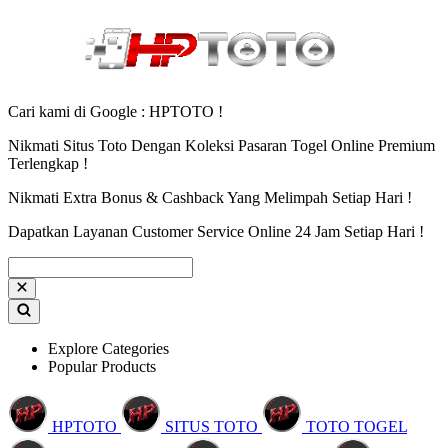
Cari kami di Google : HPTOTO !
Nikmati Situs Toto Dengan Koleksi Pasaran Togel Online Premium
Terlengkap !
Nikmati Extra Bonus & Cashback Yang Melimpah Setiap Hari !
Dapatkan Layanan Customer Service Online 24 Jam Setiap Hari !
Explore Categories
Popular Products
HPTOTO
SITUS TOTO
TOTO TOGEL