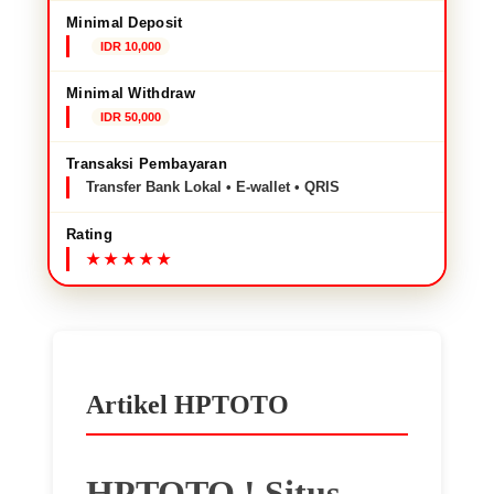
Minimal Deposit
IDR 10,000
Minimal Withdraw
IDR 50,000
Transaksi Pembayaran
Transfer Bank Lokal • E-wallet • QRIS
Rating
Artikel HPTOTO
HPTOTO ! Situs