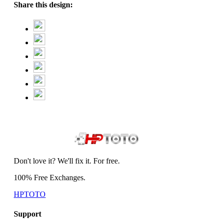
Share this design:
Don't love it? We'll fix it. For free.
100% Free Exchanges.
HPTOTO
Support