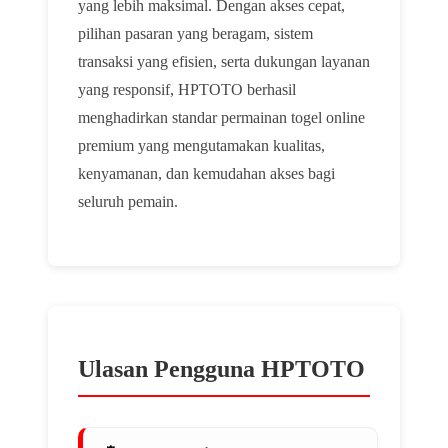
yang lebih maksimal. Dengan akses cepat,
pilihan pasaran yang beragam, sistem
transaksi yang efisien, serta dukungan layanan
yang responsif, HPTOTO berhasil
menghadirkan standar permainan togel online
premium yang mengutamakan kualitas,
kenyamanan, dan kemudahan akses bagi
seluruh pemain.
Ulasan Pengguna HPTOTO