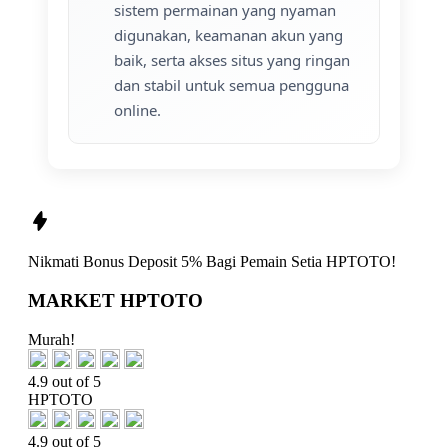
sistem permainan yang nyaman
digunakan, keamanan akun yang
baik, serta akses situs yang ringan
dan stabil untuk semua pengguna
online.
Nikmati
Bonus Deposit 5%
Bagi Pemain Setia
HPTOTO!
MARKET HPTOTO
Murah!
4.9 out of 5
HPTOTO
4.9 out of 5