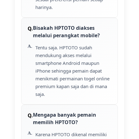
harinya.
Bisakah HPTOTO diakses
melalui perangkat mobile?
Tentu saja. HPTOTO sudah
mendukung akses melalui
smartphone Android maupun
iPhone sehingga pemain dapat
menikmati permainan togel online
premium kapan saja dan di mana
saja.
Mengapa banyak pemain
memilih HPTOTO?
Karena HPTOTO dikenal memiliki