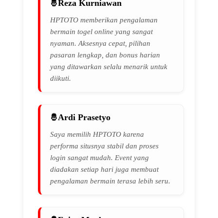
Reza Kurniawan
HPTOTO memberikan pengalaman
bermain togel online yang sangat
nyaman. Aksesnya cepat, pilihan
pasaran lengkap, dan bonus harian
yang ditawarkan selalu menarik untuk
diikuti.
Ardi Prasetyo
Saya memilih HPTOTO karena
performa situsnya stabil dan proses
login sangat mudah. Event yang
diadakan setiap hari juga membuat
pengalaman bermain terasa lebih seru.