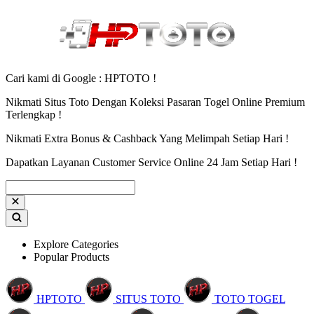
Cari kami di Google : HPTOTO !
Nikmati Situs Toto Dengan Koleksi Pasaran Togel Online Premium
Terlengkap !
Nikmati Extra Bonus & Cashback Yang Melimpah Setiap Hari !
Dapatkan Layanan Customer Service Online 24 Jam Setiap Hari !
Explore Categories
Popular Products
HPTOTO
SITUS TOTO
TOTO TOGEL