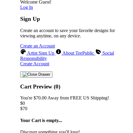
Welcome Guest!
Log In
Sign Up
Create an account to save your favorite designs for
viewing anytime, on any device.
Create an Account
Artist Sign Up
About TeePublic
Social
Responsibility
Create Account
Cart Preview (0)
You're
$70.00
Away from
FREE US Shipping!
$0
$70
Your Cart is empty...
Discover something you'll love!