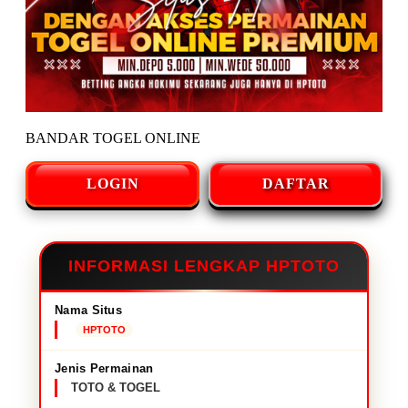
BANDAR TOGEL ONLINE
LOGIN
DAFTAR
INFORMASI LENGKAP HPTOTO
Nama Situs
HPTOTO
Jenis Permainan
TOTO & TOGEL