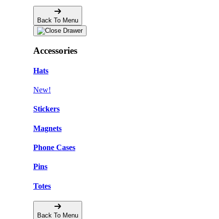
Back To Menu
Accessories
Hats
New!
Stickers
Magnets
Phone Cases
Pins
Totes
Back To Menu