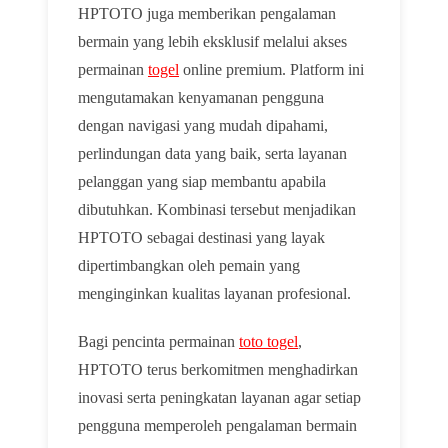
HPTOTO juga memberikan pengalaman
bermain yang lebih eksklusif melalui akses
permainan
togel
online premium. Platform ini
mengutamakan kenyamanan pengguna
dengan navigasi yang mudah dipahami,
perlindungan data yang baik, serta layanan
pelanggan yang siap membantu apabila
dibutuhkan. Kombinasi tersebut menjadikan
HPTOTO sebagai destinasi yang layak
dipertimbangkan oleh pemain yang
menginginkan kualitas layanan profesional.
Bagi pencinta permainan
toto togel
,
HPTOTO terus berkomitmen menghadirkan
inovasi serta peningkatan layanan agar setiap
pengguna memperoleh pengalaman bermain