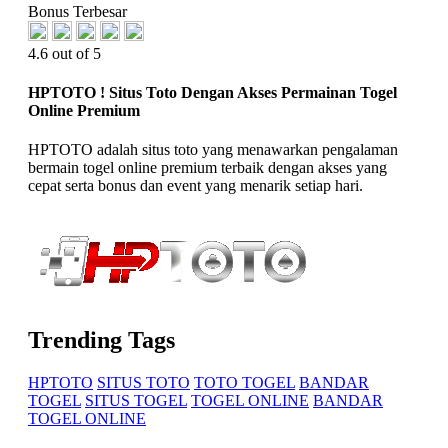
Bonus Terbesar
4.6 out of 5
HPTOTO ! Situs Toto Dengan Akses Permainan Togel
Online Premium
HPTOTO adalah situs toto yang menawarkan pengalaman
bermain togel online premium terbaik dengan akses yang
cepat serta bonus dan event yang menarik setiap hari.
Trending Tags
HPTOTO
SITUS TOTO
TOTO TOGEL
BANDAR
TOGEL
SITUS TOGEL
TOGEL ONLINE
BANDAR
TOGEL ONLINE