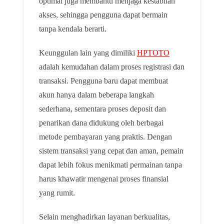
optimal juga membantu menjaga kestabilan
akses, sehingga pengguna dapat bermain
tanpa kendala berarti.
Keunggulan lain yang dimiliki
HPTOTO
adalah kemudahan dalam proses registrasi dan
transaksi. Pengguna baru dapat membuat
akun hanya dalam beberapa langkah
sederhana, sementara proses deposit dan
penarikan dana didukung oleh berbagai
metode pembayaran yang praktis. Dengan
sistem transaksi yang cepat dan aman, pemain
dapat lebih fokus menikmati permainan tanpa
harus khawatir mengenai proses finansial
yang rumit.
Selain menghadirkan layanan berkualitas,