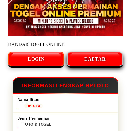
BANDAR TOGEL ONLINE
LOGIN
DAFTAR
INFORMASI LENGKAP HPTOTO
Nama Situs
HPTOTO
Jenis Permainan
TOTO & TOGEL