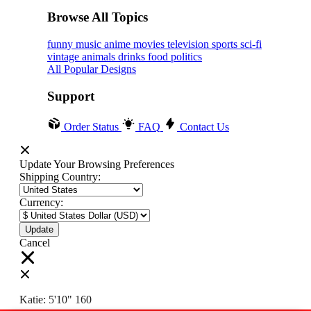
Browse All Topics
funny
music
anime
movies
television
sports
sci-fi
vintage
animals
drinks
food
politics
All Popular Designs
Support
Order Status
FAQ
Contact Us
Update Your Browsing Preferences
Shipping Country:
Currency:
Cancel
Katie:
5'10"
160