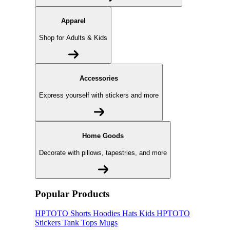
Apparel
Shop for Adults & Kids
Accessories
Express yourself with stickers and more
Home Goods
Decorate with pillows, tapestries, and more
Popular Products
HPTOTO
Shorts
Hoodies
Hats
Kids HPTOTO
Stickers
Tank Tops
Mugs