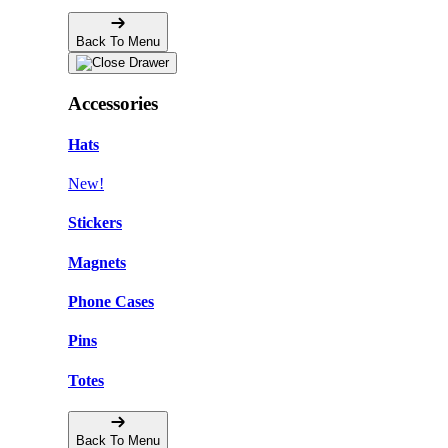
Back To Menu
Accessories
Hats
New!
Stickers
Magnets
Phone Cases
Pins
Totes
Back To Menu