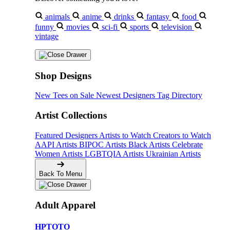
animals
anime
drinks
fantasy
food
funny
movies
sci-fi
sports
television
vintage
Shop Designs
New Tees on Sale
Newest Designers
Tag Directory
Artist Collections
Featured Designers
Artists to Watch
Creators to Watch
AAPI Artists
BIPOC Artists
Black Artists
Celebrate
Women Artists
LGBTQIA Artists
Ukrainian Artists
Back To Menu
Adult Apparel
HPTOTO