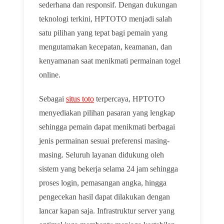
sederhana dan responsif. Dengan dukungan
teknologi terkini, HPTOTO menjadi salah
satu pilihan yang tepat bagi pemain yang
mengutamakan kecepatan, keamanan, dan
kenyamanan saat menikmati permainan togel
online.
Sebagai
situs toto
terpercaya, HPTOTO
menyediakan pilihan pasaran yang lengkap
sehingga pemain dapat menikmati berbagai
jenis permainan sesuai preferensi masing-
masing. Seluruh layanan didukung oleh
sistem yang bekerja selama 24 jam sehingga
proses login, pemasangan angka, hingga
pengecekan hasil dapat dilakukan dengan
lancar kapan saja. Infrastruktur server yang