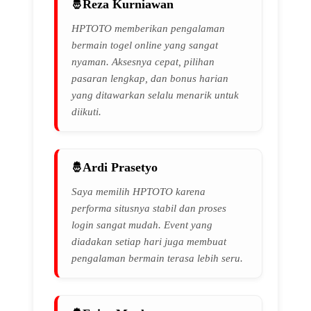
Reza Kurniawan
HPTOTO memberikan pengalaman
bermain togel online yang sangat
nyaman. Aksesnya cepat, pilihan
pasaran lengkap, dan bonus harian
yang ditawarkan selalu menarik untuk
diikuti.
Ardi Prasetyo
Saya memilih HPTOTO karena
performa situsnya stabil dan proses
login sangat mudah. Event yang
diadakan setiap hari juga membuat
pengalaman bermain terasa lebih seru.