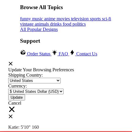
Browse All Topics
funny
music
anime
movies
television
sports
sci-fi
vintage
animals
drinks
food
politics
All Popular Designs
Support
Order Status
FAQ
Contact Us
Update Your Browsing Preferences
Shipping Country:
Currency:
Cancel
Katie:
5'10"
160