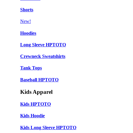
Shorts
New!
Hoodies
Long Sleeve HPTOTO
Crewneck Sweatshirts
Tank Tops
Baseball HPTOTO
Kids Apparel
Kids HPTOTO
Kids Hoodie
Kids Long Sleeve HPTOTO