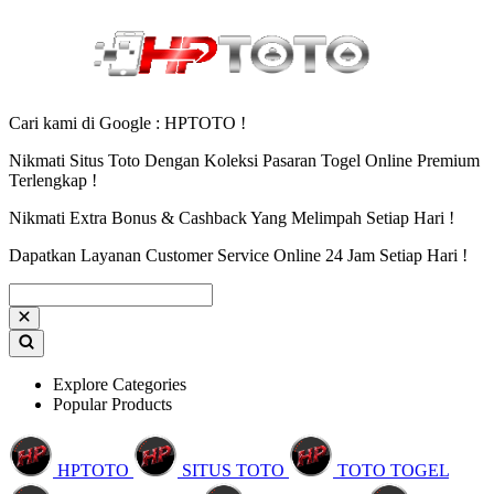
Cari kami di Google : HPTOTO !
Nikmati Situs Toto Dengan Koleksi Pasaran Togel Online Premium
Terlengkap !
Nikmati Extra Bonus & Cashback Yang Melimpah Setiap Hari !
Dapatkan Layanan Customer Service Online 24 Jam Setiap Hari !
Explore Categories
Popular Products
HPTOTO
SITUS TOTO
TOTO TOGEL