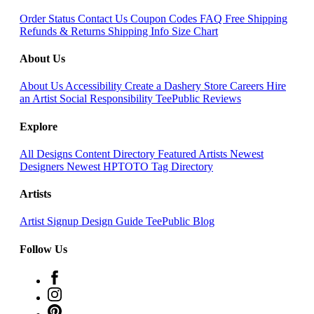
Order Status
Contact Us
Coupon Codes
FAQ
Free Shipping
Refunds & Returns
Shipping Info
Size Chart
About Us
About Us
Accessibility
Create a Dashery Store
Careers
Hire
an Artist
Social Responsibility
TeePublic Reviews
Explore
All Designs
Content Directory
Featured Artists
Newest
Designers
Newest HPTOTO
Tag Directory
Artists
Artist Signup
Design Guide
TeePublic Blog
Follow Us