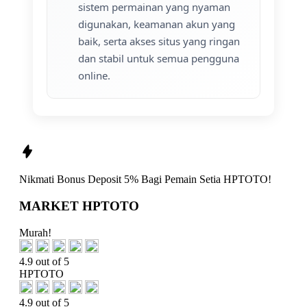
sistem permainan yang nyaman
digunakan, keamanan akun yang
baik, serta akses situs yang ringan
dan stabil untuk semua pengguna
online.
Nikmati
Bonus Deposit 5%
Bagi Pemain Setia
HPTOTO!
MARKET HPTOTO
Murah!
4.9 out of 5
HPTOTO
4.9 out of 5