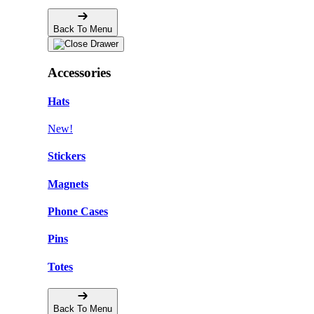
Back To Menu
Accessories
Hats
New!
Stickers
Magnets
Phone Cases
Pins
Totes
Back To Menu