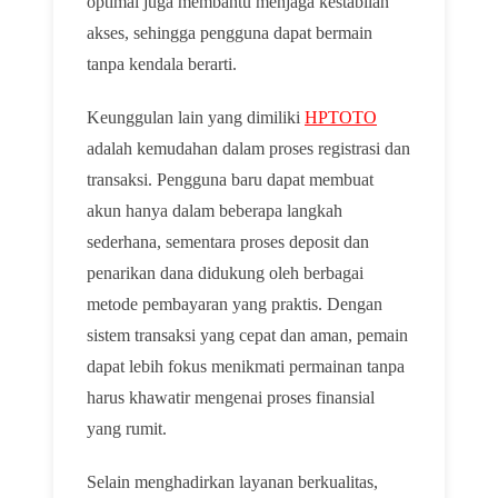
optimal juga membantu menjaga kestabilan
akses, sehingga pengguna dapat bermain
tanpa kendala berarti.
Keunggulan lain yang dimiliki
HPTOTO
adalah kemudahan dalam proses registrasi dan
transaksi. Pengguna baru dapat membuat
akun hanya dalam beberapa langkah
sederhana, sementara proses deposit dan
penarikan dana didukung oleh berbagai
metode pembayaran yang praktis. Dengan
sistem transaksi yang cepat dan aman, pemain
dapat lebih fokus menikmati permainan tanpa
harus khawatir mengenai proses finansial
yang rumit.
Selain menghadirkan layanan berkualitas,