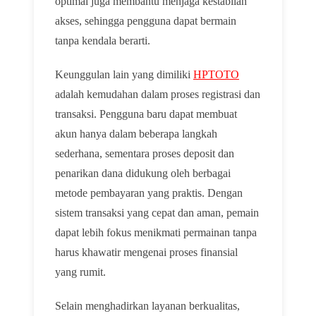
optimal juga membantu menjaga kestabilan
akses, sehingga pengguna dapat bermain
tanpa kendala berarti.
Keunggulan lain yang dimiliki
HPTOTO
adalah kemudahan dalam proses registrasi dan
transaksi. Pengguna baru dapat membuat
akun hanya dalam beberapa langkah
sederhana, sementara proses deposit dan
penarikan dana didukung oleh berbagai
metode pembayaran yang praktis. Dengan
sistem transaksi yang cepat dan aman, pemain
dapat lebih fokus menikmati permainan tanpa
harus khawatir mengenai proses finansial
yang rumit.
Selain menghadirkan layanan berkualitas,