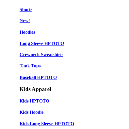
Shorts
New!
Hoodies
Long Sleeve HPTOTO
Crewneck Sweatshirts
Tank Tops
Baseball HPTOTO
Kids Apparel
Kids HPTOTO
Kids Hoodie
Kids Long Sleeve HPTOTO