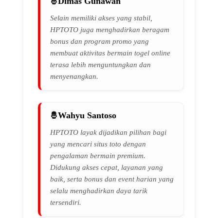
Dimas Gunawan
Selain memiliki akses yang stabil,
HPTOTO juga menghadirkan beragam
bonus dan program promo yang
membuat aktivitas bermain togel online
terasa lebih menguntungkan dan
menyenangkan.
Wahyu Santoso
HPTOTO layak dijadikan pilihan bagi
yang mencari situs toto dengan
pengalaman bermain premium.
Didukung akses cepat, layanan yang
baik, serta bonus dan event harian yang
selalu menghadirkan daya tarik
tersendiri.