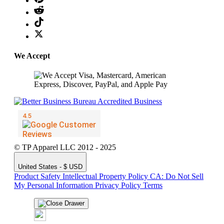
We Accept
© TP Apparel LLC 2012 - 2025
United States - $ USD
Product Safety
Intellectual Property Policy
CA: Do Not Sell
My Personal Information
Privacy Policy
Terms