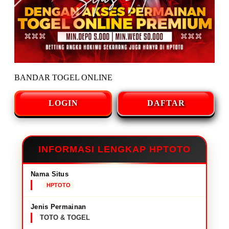
BANDAR TOGEL ONLINE
LOGIN
DAFTAR
INFORMASI LENGKAP HPTOTO
Nama Situs
HPTOTO
Jenis Permainan
TOTO & TOGEL