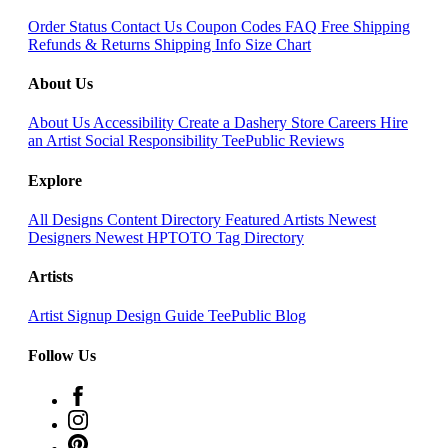
Order Status
Contact Us
Coupon Codes
FAQ
Free Shipping
Refunds & Returns
Shipping Info
Size Chart
About Us
About Us
Accessibility
Create a Dashery Store
Careers
Hire
an Artist
Social Responsibility
TeePublic Reviews
Explore
All Designs
Content Directory
Featured Artists
Newest
Designers
Newest HPTOTO
Tag Directory
Artists
Artist Signup
Design Guide
TeePublic Blog
Follow Us