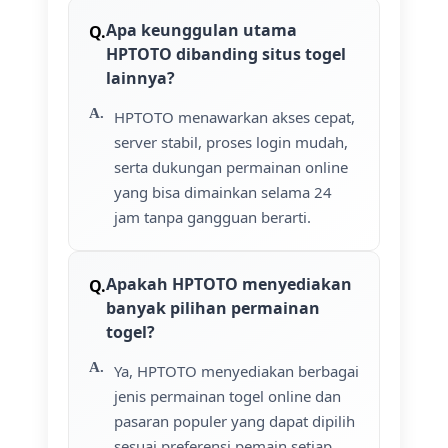
Apa keunggulan utama
HPTOTO dibanding situs togel
lainnya?
HPTOTO menawarkan akses cepat,
server stabil, proses login mudah,
serta dukungan permainan online
yang bisa dimainkan selama 24
jam tanpa gangguan berarti.
Apakah HPTOTO menyediakan
banyak pilihan permainan
togel?
Ya, HPTOTO menyediakan berbagai
jenis permainan togel online dan
pasaran populer yang dapat dipilih
sesuai preferensi pemain setiap