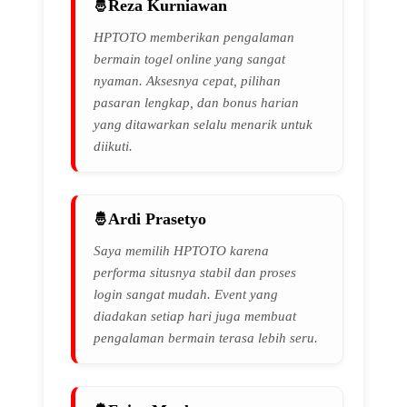
Reza Kurniawan
HPTOTO memberikan pengalaman
bermain togel online yang sangat
nyaman. Aksesnya cepat, pilihan
pasaran lengkap, dan bonus harian
yang ditawarkan selalu menarik untuk
diikuti.
Ardi Prasetyo
Saya memilih HPTOTO karena
performa situsnya stabil dan proses
login sangat mudah. Event yang
diadakan setiap hari juga membuat
pengalaman bermain terasa lebih seru.