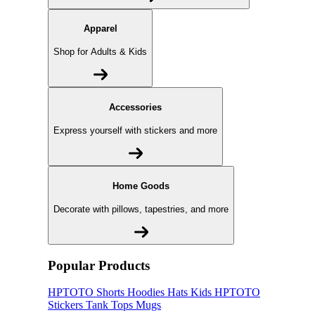
Apparel
Shop for Adults & Kids
Accessories
Express yourself with stickers and more
Home Goods
Decorate with pillows, tapestries, and more
Popular Products
HPTOTO
Shorts
Hoodies
Hats
Kids HPTOTO
Stickers
Tank Tops
Mugs